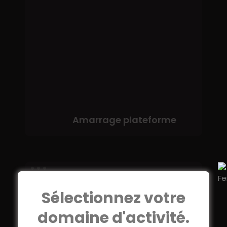
plateforme
Amarrage plateforme
Rampe
PMR
Sélectionnez votre
Ponton
domaine d'activité.