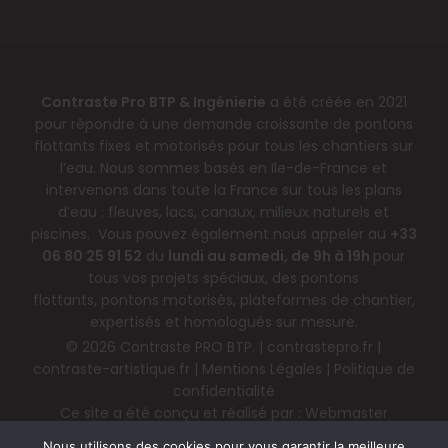
Contraste Pro BTP & Ingénierie
a été créée en 2021
pour répondre à une demande croissante de pontons
flottants fixes et motorisés pour tous les chantiers sur
l’eau. Nous sommes basés en Ile-de-France et
intervenons dans toute la France sur tous les plans
d’eau : fleuves, lacs, canaux, milieux naturels et
piscines. Vous pouvez également nous appeler au
+33
06 80 25 91 52
du
lundi au samedi, de 9h à 19h
pour
tous vos projets spéciaux, des pontons
flottants,
pontons motorisés
,
plateformes de chantier
,
expertisés et homologués sur mesure.
© 2026 Contraste PRO BTP. |
contrastepro.fr
|
contraste-artistique.fr
|
Mentions Légales
|
Politique de
confidentialité
Ce site a été conçu et réalisé par :
Webmaster
Wordpress Paris
Nous utilisons des cookies pour vous garantir la meilleure