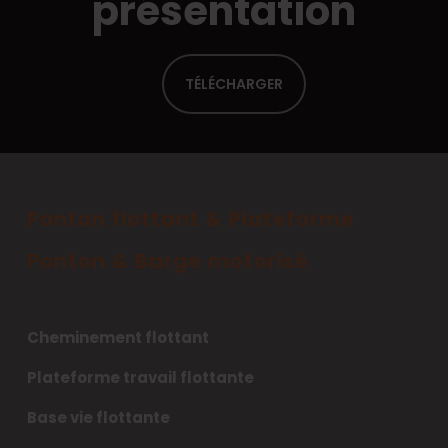
présentation
TÉLÉCHARGER
Ponton flottant & Plateforme
Ponton & Barge motorisé
Cheminement flottant
Plateforme travail flottante
Base vie flottante