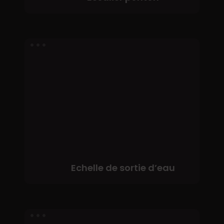
Echelle
de
sortie
d’eau
Echelle de sortie d’eau
Amarrage