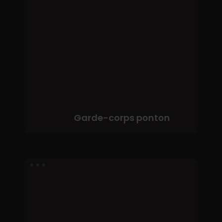
ponton
Garde-corps ponton
Garde-
corps
coulissant
ponton