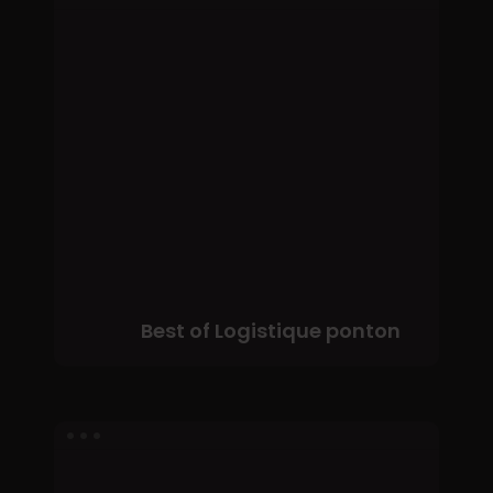
of
Logistique
ponton
Best of Logistique ponton
Garde-
corps