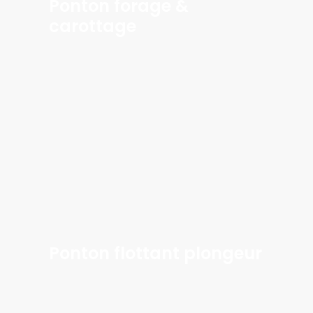
Ponton forage &
carottage
Learn
more
Ponton flottant plongeur