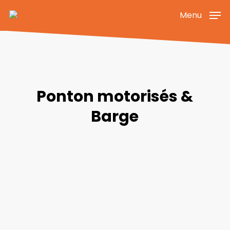
Skip
Menu
to
main
content
Ponton motorisés &
Barge
Learn
more