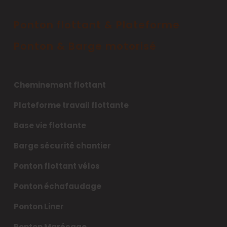
Ponton flottant & Plateforme
Ponton & Barge motorisé
Cheminement flottant
Plateforme travail flottante
Base vie flottante
Barge sécurité chantier
Ponton flottant vélos
Ponton échafaudage
Ponton Liner
Ponton Marécage